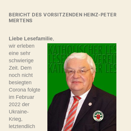
BERICHT DES VORSITZENDEN HEINZ-PETER
MERTENS
Liebe Lesefamilie
,
wir erleben
eine sehr
schwierige
Zeit. Dem
noch nicht
besiegten
Corona folgte
im Februar
2022 der
Ukraine-
Krieg,
letztendlich