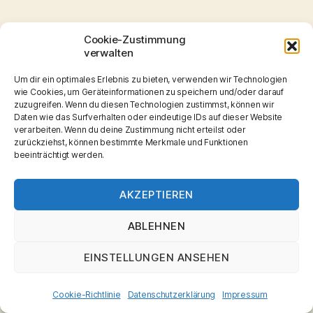
Cookie-Zustimmung
verwalten
Um dir ein optimales Erlebnis zu bieten, verwenden wir Technologien
wie Cookies, um Geräteinformationen zu speichern und/oder darauf
zu diesem Thema referierte
zuzugreifen. Wenn du diesen Technologien zustimmst, können wir
Daten wie das Surfverhalten oder eindeutige IDs auf dieser Website
verarbeiten. Wenn du deine Zustimmung nicht erteilst oder
Dechant Rudolf
zurückziehst, können bestimmte Merkmale und Funktionen
Darscheid.
beeinträchtigt werden.
Im Anschluss gab
es wieder die
AKZEPTIEREN
Gelegenheit sich
bei Brot und Wein
ABLEHNEN
auszutauschen
EINSTELLUNGEN ANSEHEN
Cookie-Richtlinie
Datenschutzerklärung
Impressum