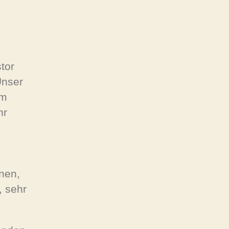
tor
Unser
Im
hr
nen,
, sehr