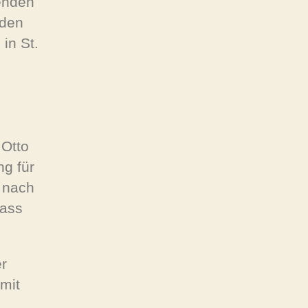
enden
nden
in St.
 Otto
ng für
n nach
dass
er
mit