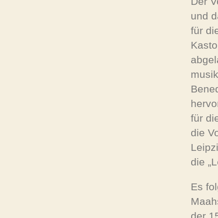
Der V
und d
für d
Kasto
abgel
musik
Bened
hervo
für d
die V
Leipz
die „L
Es fo
Maahs
der 1