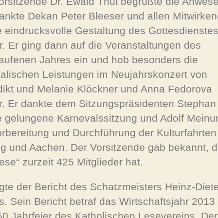
orsitzende Dr. Ewald Thul begrüßte die Anwes
ankte Dekan Peter Bleeser und allen Mitwirke
ie eindrucksvolle Gestaltung des Gottesdienstes 
r. Er ging dann auf die Veranstaltungen des
aufenen Jahres ein und hob besonders die
alischen Leistungen im Neujahrskonzert von
ikt und Melanie Klöckner und Anna Fedorova
r. Er dankte dem Sitzungspräsidenten Stephan
ie gelungene Karnevalssitzung und Adolf Meinu
orbereitung und Durchführung der Kulturfahrte
ig und Aachen. Der Vorsitzende gab bekannt, 
ese“ zurzeit 425 Mitglieder hat.
lgte der Bericht des Schatzmeisters Heinz-Diet
. Sein Bericht betraf das Wirtschaftsjahr 2013 
50 Jahrfeier des Katholischen Lesevereins. Der