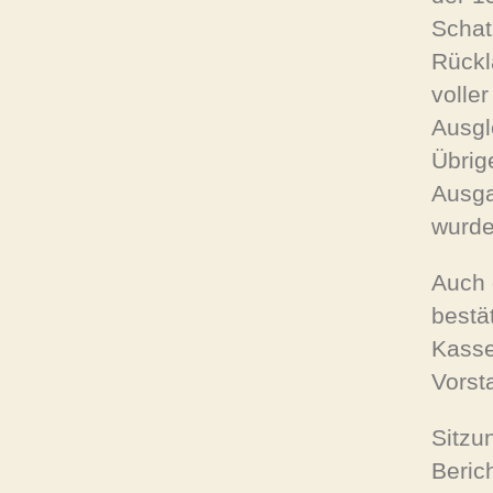
Schat
Rückl
volle
Ausgl
Übrig
Ausga
wurde
Auch 
bestä
Kasse
Vorst
Sitzu
Beric