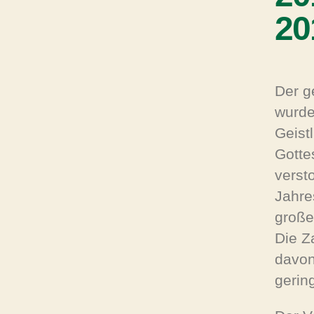
20
Der g
wurde
Geistl
Gotte
verst
Jahre
große
Die Z
davon
gerin