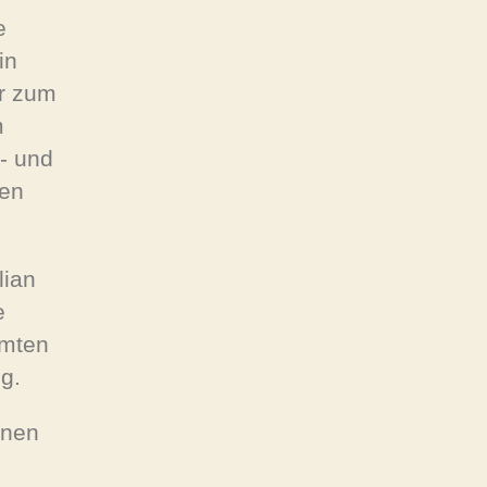
e
in
r zum
m
n- und
gen
lian
e
amten
g.
inen