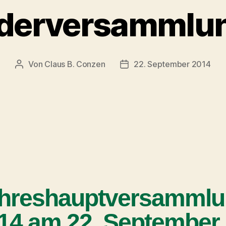
ederversammlu
Von
Claus B. Conzen
22. September 2014
hreshauptversamml
14 am 22. September