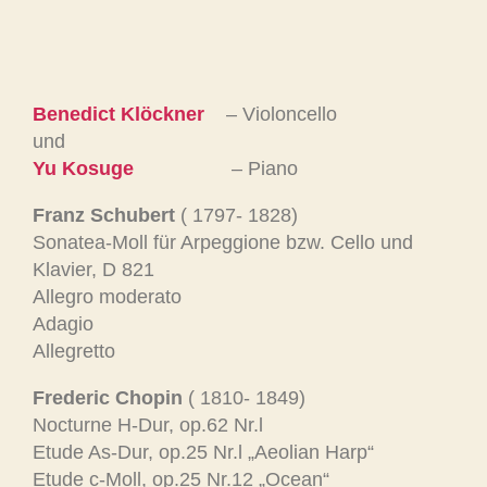
Benedict Klöckner
– Violoncello
und
Yu Kosuge
– Piano
Franz Schubert
( 1797- 1828)
Sonatea-Moll für Arpeggione bzw. Cello und
Klavier, D 821
Allegro moderato
Adagio
Allegretto
Frederic Chopin
( 1810- 1849)
Nocturne H-Dur, op.62 Nr.l
Etude As-Dur, op.25 Nr.l „Aeolian Harp“
Etude c-Moll, op.25 Nr.12 „Ocean“