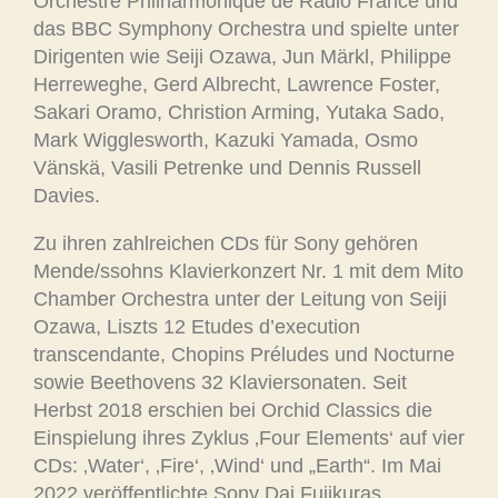
Orchestre Philharmonique de Radio France und
das BBC Symphony Orchestra und spielte unter
Dirigenten wie Seiji Ozawa, Jun Märkl, Philippe
Herreweghe, Gerd Albrecht, Lawrence Foster,
Sakari Oramo, Christion Arming, Yutaka Sado,
Mark Wigglesworth, Kazuki Yamada, Osmo
Vänskä, Vasili Petrenke und Dennis Russell
Davies.
Zu ihren zahlreichen CDs für Sony gehören
Mende/ssohns Klavierkonzert Nr. 1 mit dem Mito
Chamber Orchestra unter der Leitung von Seiji
Ozawa, Liszts 12 Etudes d’execution
transcendante, Chopins Préludes und Nocturne
sowie Beethovens 32 Klaviersonaten. Seit
Herbst 2018 erschien bei Orchid Classics die
Einspielung ihres Zyklus ‚Four Elements‘ auf vier
CDs: ‚Water‘, ‚Fire‘, ‚Wind‘ und „Earth“. Im Mai
2022 veröffentlichte Sony Dai Fujikuras