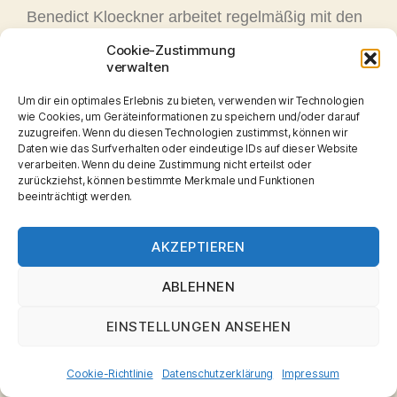
Benedict Kloeckner arbeitet regelmäßig mit den
großen Komponisten unserer Zeit.
Cookie-Zustimmung
2018 spielte er die Uraufführung von Wolfgang
verwalten
Rihms Doppelkonzert für 2 Celli und Streicher.
Um dir ein optimales Erlebnis zu bieten, verwenden wir Technologien
Im Seoul Arts Center konnte er gemeinsam mit
wie Cookies, um Geräteinformationen zu speichern und/oder darauf
dem Korean Chamber Orchestra unter der
zuzugreifen. Wenn du diesen Technologien zustimmst, können wir
Leitung von Christoph Pappen Eun Hwa Chos
Daten wie das Surfverhalten oder eindeutige IDs auf dieser Website
verarbeiten. Wenn du deine Zustimmung nicht erteilst oder
Cellokonzert zur Uraufführung bringen.
zurückziehst, können bestimmte Merkmale und Funktionen
Mit dem Mozarteum Orchester unter Peter Tilling
beeinträchtigt werden.
gestaltete er auch die österreichische
Erstaufführung von Dai Fujikuras Cellokonzert in
AKZEPTIEREN
Salzburg.
ABLEHNEN
Seine CD-Einspielungen wurden von der
internationalen Presse hoch gelobt und u.a. für
EINSTELLUNGEN ANSEHEN
den Preis der Deutschen Schallplattenkritik
nominiert. Es entstanden Aufnahmen in
Cookie-Richtlinie
Datenschutzerklärung
Impressum
Zusammenarbeit mit Künstlern wie Gidon