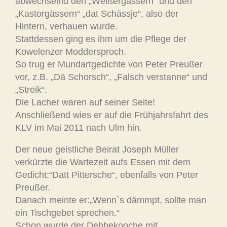
abwechselnd den „Weißergässern“ und den
„Kastorgässern“ „dat Schässje“, also der
Hintern, verhauen wurde.
Stattdessen ging es ihm um die Pflege der
Kowelenzer Moddersproch.
So trug er Mundartgedichte von Peter Preußer
vor, z.B. „Dä Schorsch“, „Falsch verstanne“ und
„Streik“.
Die Lacher waren auf seiner Seite!
Anschließend wies er auf die Frühjahrsfahrt des
KLV im Mai 2011 nach Ulm hin.
Der neue geistliche Beirat Joseph Müller
verkürzte die Wartezeit aufs Essen mit dem
Gedicht:“Datt Pittersche“, ebenfalls von Peter
Preußer.
Danach meinte er:„Wenn`s dämmpt, sollte man
ein Tischgebet sprechen.“
Schon wurde der Debbekooche mit