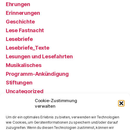
Ehrungen
Erinnerungen
Geschichte
Lese Fastnacht
Lesebriefe
Lesebriefe_Texte
Lesungen und Lesefahrten
Musikalisches
Programm-Ankündigung
Stiftungen
Uncategorized
Veranstaltung, gewesen
Cookie-Zustimmung
verwalten
Veranstaltung, künftige
Vorstand alt
Um dir ein optimales Erlebnis zu bieten, verwenden wir Technologien
wie Cookies, um Geräteinformationen zu speichern und/oder darauf
zuzugreifen. Wenn du diesen Technologien zustimmst, können wir