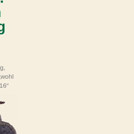
n
g
g,
„wohl
16“