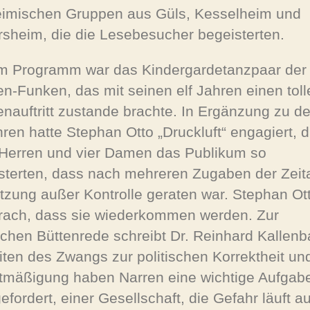
eimischen Gruppen aus Güls, Kesselheim und
rsheim, die die Lesebesucher begeisterten.
m Programm war das Kindergardetanzpaar der 
n-Funken, das mit seinen elf Jahren einen toll
nauftritt zustande brachte. In Ergänzung zu d
hren hatte Stephan Otto „Druckluft“ engagiert, d
Herren und vier Damen das Publikum so
sterten, dass nach mehreren Zugaben der Zeit
itzung außer Kontrolle geraten war. Stephan Ot
rach, dass sie wiederkommen werden. Zur
ischen Büttenrede schreibt Dr. Reinhard Kallen
eiten des Zwangs zur politischen Korrektheit un
tmäßigung haben Narren eine wichtige Aufgabe
efordert, einer Gesellschaft, die Gefahr läuft a