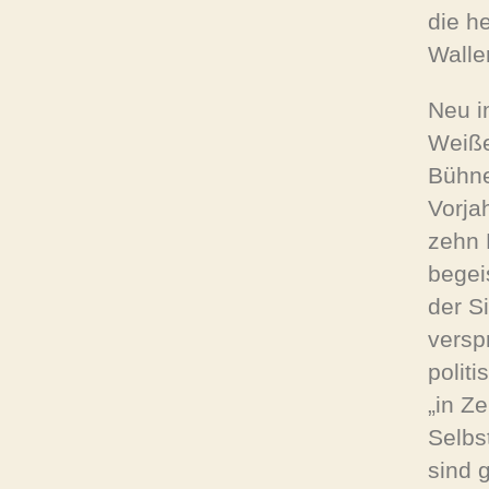
die h
Walle
Neu i
Weiße
Bühne
Vorja
zehn 
begei
der S
versp
polit
„in Z
Selbs
sind g