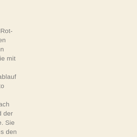
Rot-
en
en
ie mit
ablauf
to
bach
d der
. Sie
us den