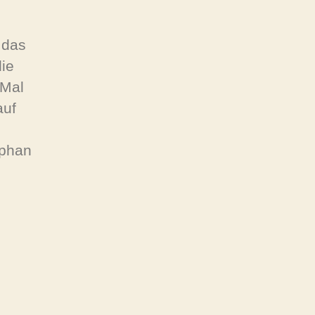
 das
ie
 Mal
auf
ephan