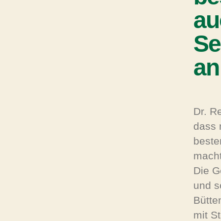
au
Se
an
Dr. R
dass 
beste
macht
Die G
und s
Bütte
mit S