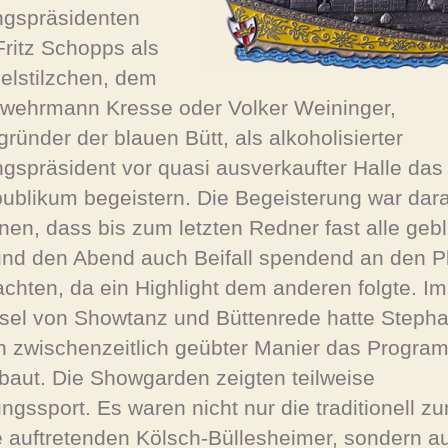
ngspräsidenten
Fritz Schopps als
lstilzchen, dem
wehrmann Kresse oder Volker Weininger,
gründer der blauen Bütt, als alkoholisierter
ngspräsident vor quasi ausverkaufter Halle das
ublikum begeistern. Die Begeisterung war dar
nen, dass bis zum letzten Redner fast alle geb
und den Abend auch Beifall spendend an den P
achten, da ein Highlight dem anderen folgte. Im
el von Showtanz und Büttenrede hatte Steph
in zwischenzeitlich geübter Manier das Progra
baut. Die Showgarden zeigten teilweise
ungssport. Es waren nicht nur die traditionell z
e auftretenden Kölsch-Büllesheimer, sondern a