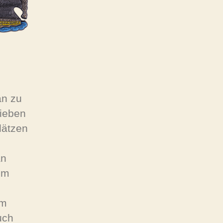
an zu
lieben
lätzen
an
mm
um
uch