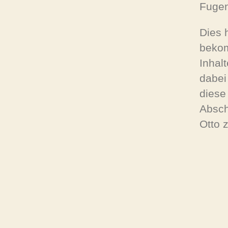
Fugen
Dies 
bekom
Inhal
dabei
diese
Absch
Otto 