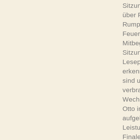
Sitzu
über 
Rumpe
Feuer
Mitbe
Sitzu
Lesep
erken
sind 
verbr
Wechs
Otto 
aufge
Leist
Final