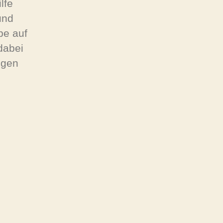
lfe
und
be auf
dabei
ngen