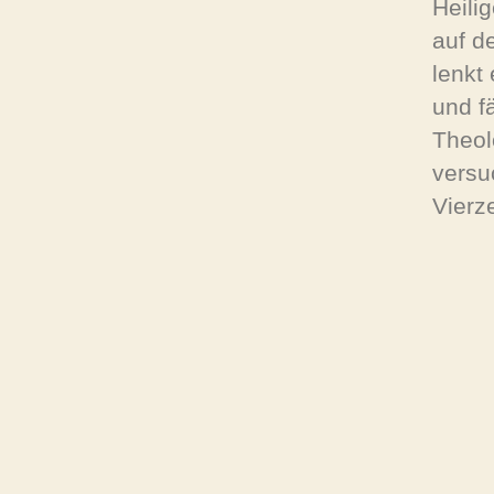
Heili
auf d
lenkt
und f
Theol
versu
Vierz