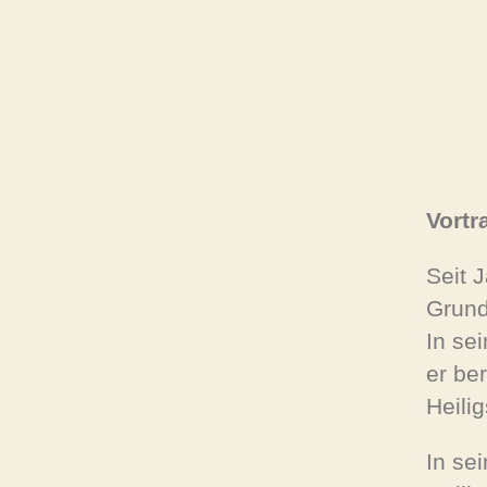
Vortr
Seit 
Grund
In se
er ber
Heilig
In se