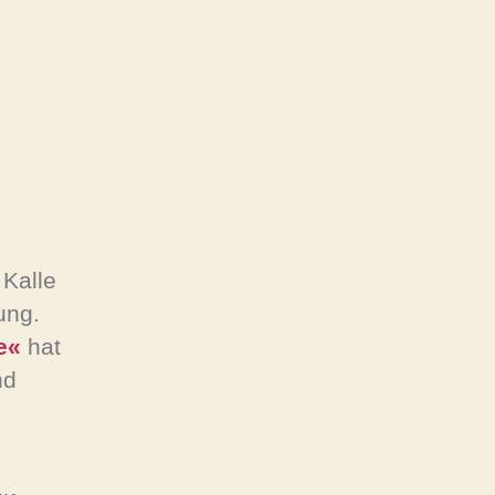
 Kalle
ung.
e«
hat
nd