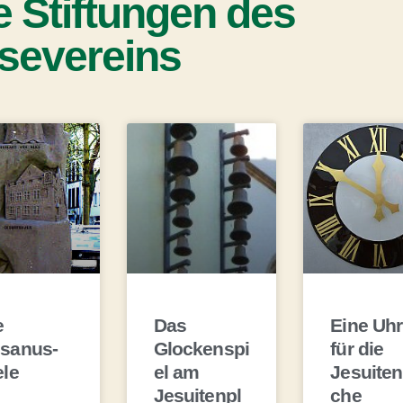
e Stiftungen des
severeins
e
Das
Eine Uhr
sanus-
Glockenspi
für die
ele
el am
Jesuiten
Jesuitenpl
che