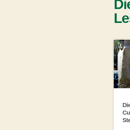
Di
Le
Di
Cu
St