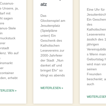
 Cusanus-
atz
e Unsere, ja,
Eine Uhr für 
darf mit
Jesuitenkirc
Das
ht sagen
Ein Geschen
Glockenspiel am
ere
des
Jesuitenplatz
anus-Stele
Katholische
(Spielpläne
ein
Lesevereins 
unten) Ein
muckstuck
ässlich des 
Geschenk des
erer
jährigen
Katholischen
rstadt
Vereinsjubil
Lesevereins zur
lenz. Wo auf
s Wenn man
2000-Jahrfeier
m
Geburtstag h
der Stadt „Nun
rinsmarkt
wird man vo
danket all’ und
her
seinen
bringet Ehr“ so
lcontainer
Freunden
klingt es abends
nden, erhebt
beschenkt; 
auch
WEITERLESEN »
TERLESEN »
WEITERLESE