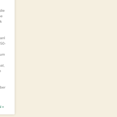
die
he
k
n
anl
150-
äum
at,
n
aber
N »