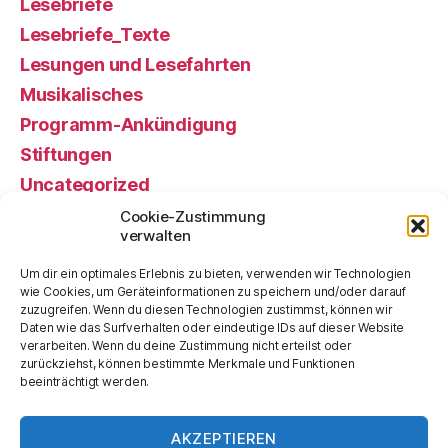
Lesebriefe
Lesebriefe_Texte
Lesungen und Lesefahrten
Musikalisches
Programm-Ankündigung
Stiftungen
Uncategorized
Veranstaltung, gewesen
Cookie-Zustimmung
verwalten
Veranstaltung, künftige
Vorstand alt
Um dir ein optimales Erlebnis zu bieten, verwenden wir Technologien
wie Cookies, um Geräteinformationen zu speichern und/oder darauf
zuzugreifen. Wenn du diesen Technologien zustimmst, können wir
Meta
Daten wie das Surfverhalten oder eindeutige IDs auf dieser Website
verarbeiten. Wenn du deine Zustimmung nicht erteilst oder
zurückziehst, können bestimmte Merkmale und Funktionen
beeinträchtigt werden.
Anmelden
Eintrags-Feed
AKZEPTIEREN
Kommentar-Feed