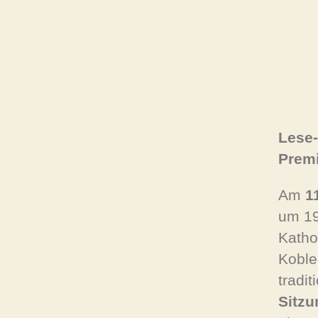
Lese-
Prem
Am
1
um 19
Katho
Koble
tradit
Sitzu