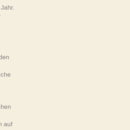
 Jahr.
r
 den
iche
schen
m auf