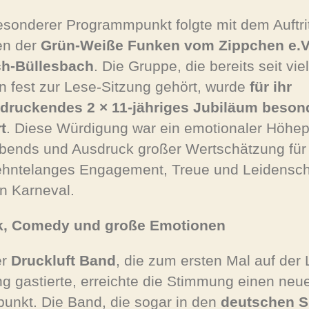
esonderer Programmpunkt folgte mit dem Auftrit
en der
Grün-Weiße Funken vom Zippchen e.V
ch-Büllesbach
. Die Gruppe, die bereits seit vie
n fest zur Lese-Sitzung gehört, wurde
für ihr
druckendes 2 × 11-jähriges Jubiläum beson
t
. Diese Würdigung war ein emotionaler Höhe
bends und Ausdruck großer Wertschätzung für
ehntelanges Engagement, Treue und Leidensch
en Karneval.
k, Comedy und große Emotionen
er
Druckluft Band
, die zum ersten Mal auf der 
ng gastierte, erreichte die Stimmung einen neu
unkt. Die Band, die sogar in den
deutschen S