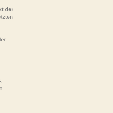
t der
etzten
der
s
,
n