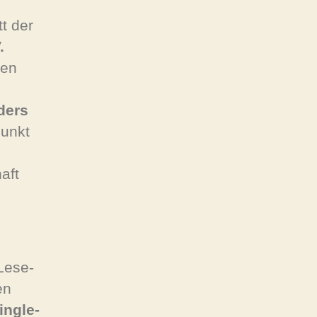
t der
.
len
ders
punkt
aft
Lese-
en
ingle-