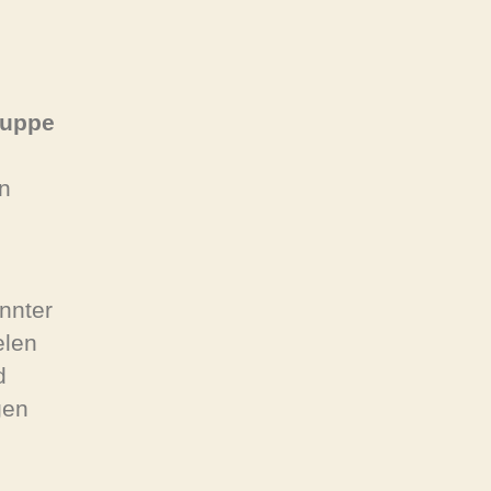
ruppe
n
nnter
elen
d
gen