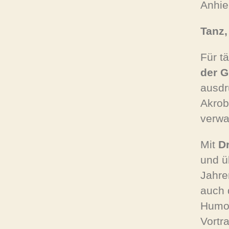
Anhie
Tanz,
Für t
der G
ausdr
Akrob
verwa
Mit
Dr
und ü
Jahre
auch 
Humor
Vortra