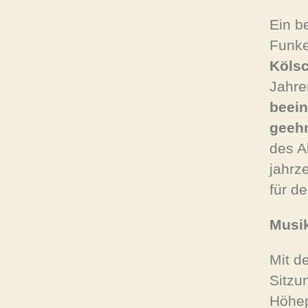
Ein b
Funk
Köls
Jahre
beein
geehr
des A
jahrz
für d
Musi
Mit d
Sitzu
Höhep