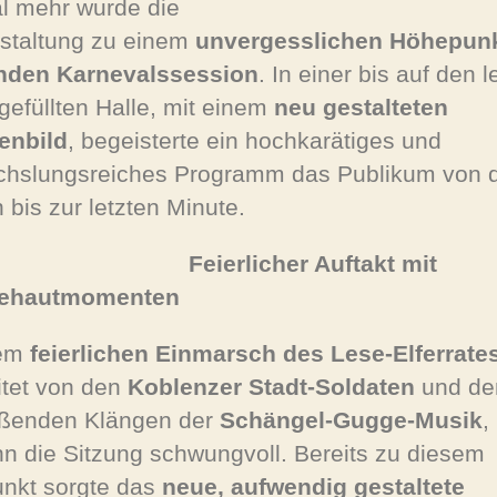
l mehr wurde die
staltung zu einem
unvergesslichen Höhepunk
nden Karnevalssession
. In einer bis auf den l
 gefüllten Halle, mit einem
neu gestalteten
enbild
, begeisterte ein hochkarätiges und
hslungsreiches Programm das Publikum von 
 bis zur letzten Minute.
Feierlicher Auftakt mit
ehautmomenten
dem
feierlichen Einmarsch des Lese-Elferrate
itet von den
Koblenzer Stadt-Soldaten
und de
ißenden Klängen der
Schängel-Gugge-Musik
,
n die Sitzung schwungvoll. Bereits zu diesem
unkt sorgte das
neue, aufwendig gestaltete