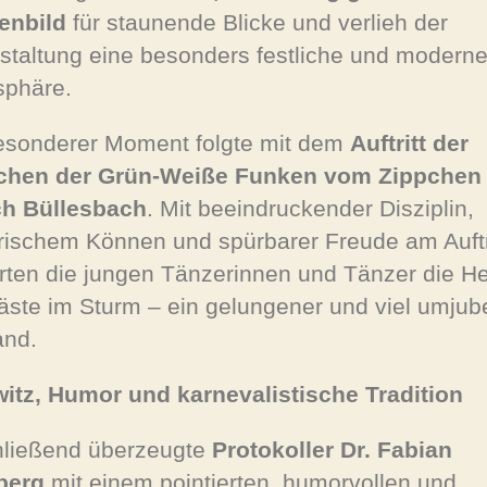
enbild
für staunende Blicke und verlieh der
staltung eine besonders festliche und modern
phäre.
esonderer Moment folgte mit dem
Auftritt der
chen der Grün-Weiße Funken vom Zippchen 
ch Büllesbach
. Mit beeindruckender Disziplin,
rischem Können und spürbarer Freude am Auftr
rten die jungen Tänzerinnen und Tänzer die H
äste im Sturm – ein gelungener und viel umjube
and.
itz, Humor und karnevalistische Tradition
ließend überzeugte
Protokoller Dr. Fabian
berg
mit einem pointierten, humorvollen und