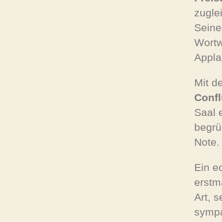
zugle
Seine
Wortw
Appla
Mit d
Confl
Saal 
begrü
Note.
Ein e
erstm
Art, 
sympa