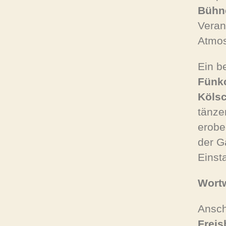
Bühn
Veran
Atmos
Ein b
Fünk
Köls
tänze
erobe
der G
Einst
Wortw
Ansch
Freis