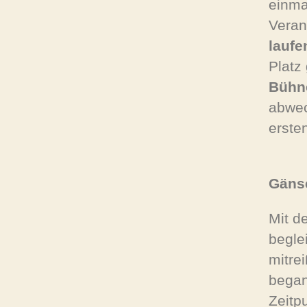
einma
Veran
laufe
Platz
Bühn
abwec
ersten
Gäns
Mit 
begle
mitre
began
Zeitp