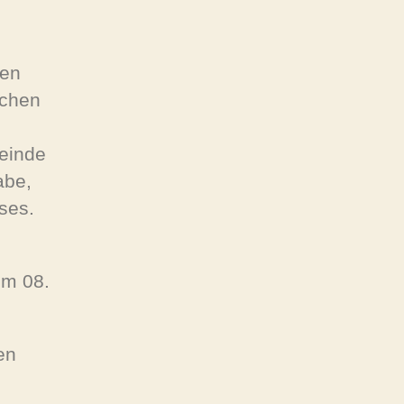
den
ächen
einde
abe,
sses.
om 08.
en
i