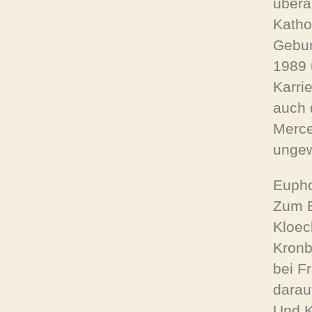
übera
Katho
Gebur
1989 
Karri
auch 
Merce
ungew
Euph
Zum B
Kloec
Kronb
bei F
darau
Und K