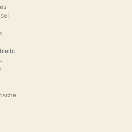
hes
sel
s
bleibt
:
r
rische