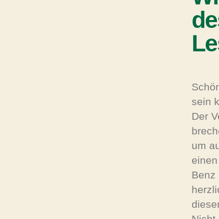
de
Le
Schön
sein 
Der V
brech
um au
einen
Benz 
herzl
diese
Nicht