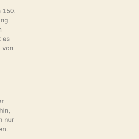
n 150.
ang
m
t es
n von
er
hin,
n nur
en.
,