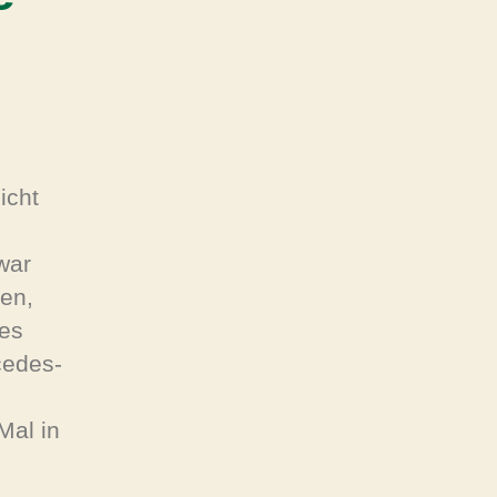
icht
war
en,
es
cedes-
Mal in