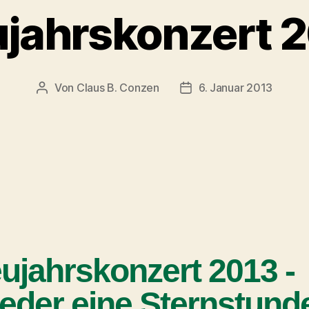
jahrskonzert 
Von
Claus B. Conzen
6. Januar 2013
ujahrskonzert 2013 -
eder eine Sternstund