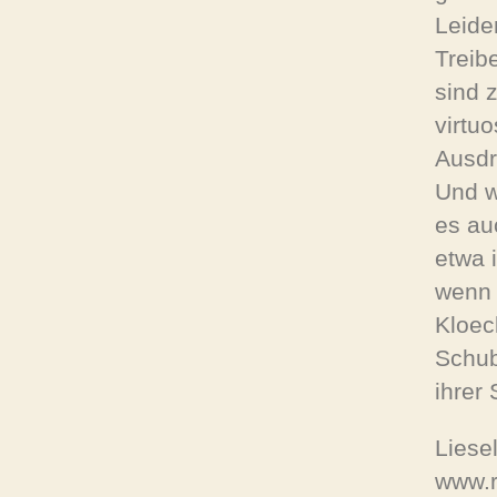
Leide
Treib
sind 
virtu
Ausdr
Und w
es au
etwa 
wenn 
Kloec
Schub
ihrer
Liese
www.r