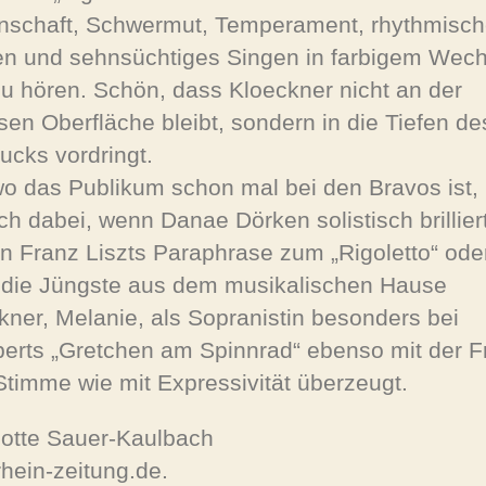
nschaft, Schwermut, Temperament, rhythmisc
en und sehnsüchtiges Singen in farbigem Wech
zu hören. Schön, dass Kloeckner nicht an der
osen Oberfläche bleibt, sondern in die Tiefen de
ucks vordringt.
o das Publikum schon mal bei den Bravos ist, 
ch dabei, wenn Danae Dörken solistisch brilliert
in Franz Liszts Paraphrase zum „Rigoletto“ ode
die Jüngste aus dem musikalischen Hause
kner, Melanie, als Sopranistin besonders bei
erts „Gretchen am Spinnrad“ ebenso mit der F
 Stimme wie mit Expressivität überzeugt.
lotte Sauer-Kaulbach
hein-zeitung.de.