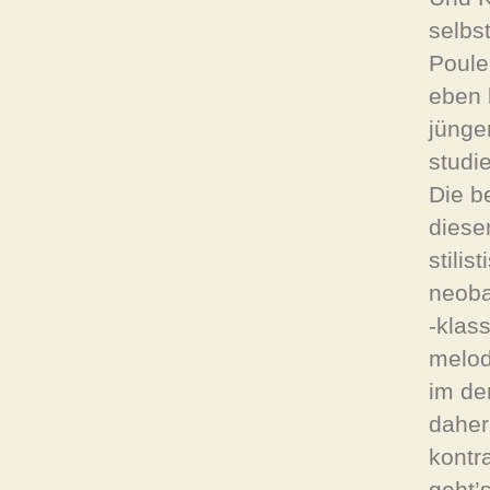
selbs
Poule
eben l
jünge
studi
Die b
diese
stilis
neoba
-klas
melod
im de
daher,
kontr
geht’