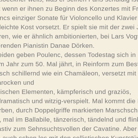
t wenn er ihnen zu Beginn des Konzertes mit F
ncs einziger Sonate für Violoncello und Klavier
eichte Kost vorsetzt. Er spielt sie mit der zwei
ren, wie er ähnlich ambitionierten, bei Lars Vog
erenden Pianistin Danae Dörken.
eiden geben Poulenc, dessen Todestag sich in
m Jahr zum 50. Mal jährt, in Reinform zum Bes
tisch schillernd wie ein Chamäleon, versetzt mit
rocken und
sischen Elementen, kämpferisch und graziös,
ramatisch und witzig-verspielt. Mal kommt die
rben, durch Doppelgriffe markierten Marschschr
 mal im Ballabile, tänzerisch, tändelnd und flin
astiv zum Sehnsuchtsvollen der Cavatine. Aber
s auch schon los mit den cellistischen Kunstst