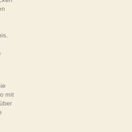
en
is.
m
ie
o mit
 über
e