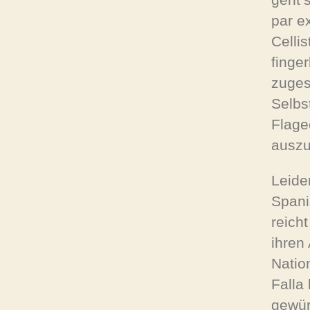
par e
Celli
finge
zuges
Selbs
Flage
auszu
Leide
Spani
reich
ihren
Natio
Falla
gewür