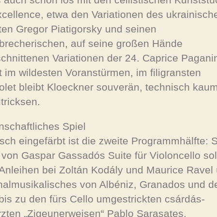
xcellence, etwa den Variationen des ukrainisch
sten Gregor Piatigorsky und seinen
rbrecherischen, auf seine großen Hände
chnittenen Variationen der 24. Caprice Paganin
t im wildesten Voranstürmen, im filigransten
olet bleibt Kloeckner souverän, technisch kau
tricksen.
nschaftliches Spiel
sch eingefärbt ist die zweite Programmhälfte: S
t von Gaspar Gassadós Suite für Violoncello sol
 Anleihen bei Zoltán Kodály und Maurice Ravel
nalmusikalisches von Albéniz, Granados und d
 bis zu den fürs Cello umgestrickten csárdás-
zten „Zigeunerweisen“ Pablo Sarasates.