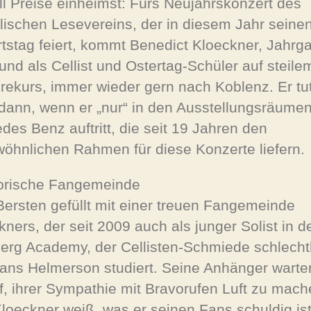
ll Preise einheimst: Fürs Neujahrskonzert des
lischen Lesevereins, der in diesem Jahr seine
tstag feiert, kommt Benedict Kloeckner, Jahrg
und als Cellist und Ostertag-Schüler auf steile
erekurs, immer wieder gern nach Koblenz. Er tu
dann, wenn er „nur“ in den Ausstellungsräume
des Benz auftritt, die seit 19 Jahren den
öhnlichen Rahmen für diese Konzerte liefern.
orische Fangemeinde
ersten gefüllt mit einer treuen Fangemeinde
kners, der seit 2009 auch als junger Solist in d
erg Academy, der Cellisten-Schmiede schlecht
rans Helmerson studiert. Seine Anhänger warte
f, ihrer Sympathie mit Bravorufen Luft zu mach
loeckner weiß, was er seinen Fans schuldig ist