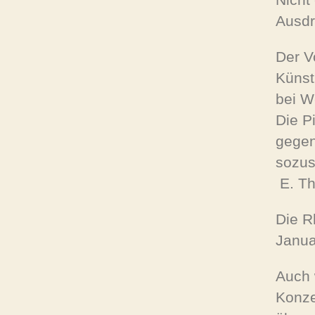
Ausdr
Der V
Künst
bei W
Die P
gegen
sozus
E. Th
Die R
Janua
Auch 
Konze