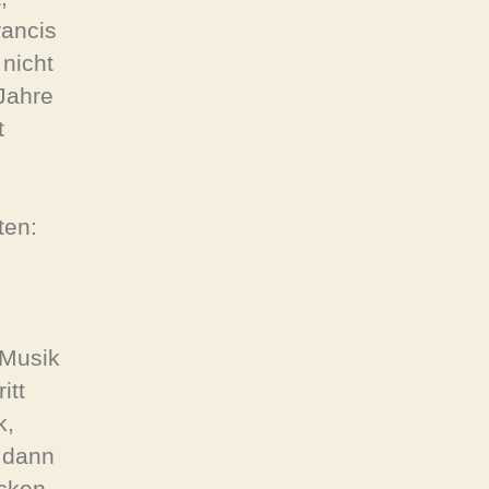
rancis
 nicht
 Jahre
t
ten:
 Musik
itt
k,
 dann
ücken