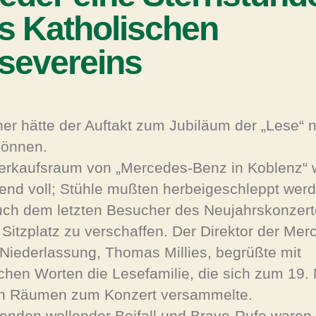
s Katholischen
severeins
er hätte der Auftakt zum Jubiläum der „Lese“ n
können.
erkaufsraum von „Mercedes-Benz in Koblenz“ 
end voll; Stühle mußten herbeigeschleppt werd
ch dem letzten Besucher des Neujahrskonzert
 Sitzplatz zu verschaffen. Der Direktor der Mer
Niederlassung, Thomas Millies, begrüßte mit
ichen Worten die Lesefamilie, die sich zum 19. 
n Räumen zum Konzert versammelte.
 enden wollender Beifall und Bravo-Rufe waren