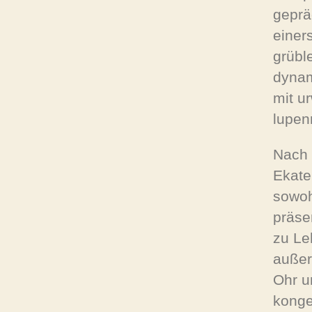
geprä
einers
grübl
dynam
mit ur
lupen
Nach 
Ekate
sowoh
präse
zu Le
außer
Ohr u
konge