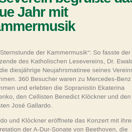
ue Jahr mit
ammermusik
 Sternstunde der Kammermusik“: So fasste der
tzende des Katholischen Lesevereins, Dr. Ewal
 die diesjährige Neujahrsmatinee seines Verein
men. 360 Besucher waren zu Mercedes-Benz
men und erlebten die Sopranistin Ekaterina
enko, den Cellisten Benedict Klöckner und den
sten José Gallardo.
rdo und Klöckner eröffnete das Konzert mit ihre
pretation der A-Dur-Sonate von Beethoven, die