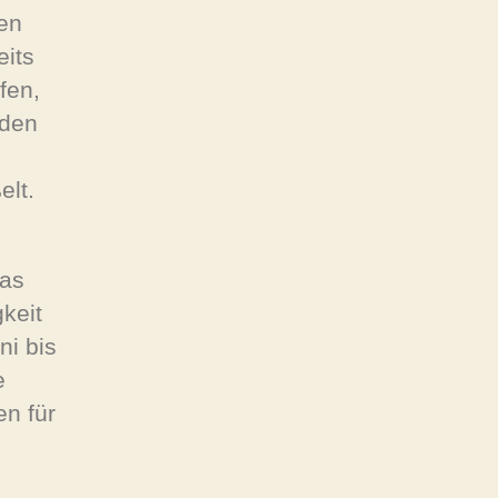
en
eits
fen,
rden
elt.
das
keit
ni bis
e
n für