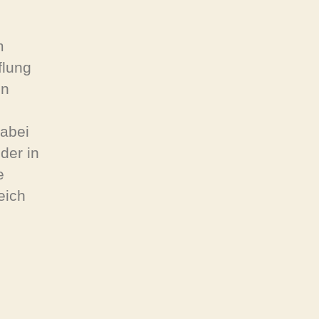
m
flung
in
dabei
der in
e
eich