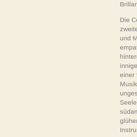
Brilla
Die C
zweit
und M
empat
hinte
innig
einer
Musik
unges
Seele
südam
glühe
Instr