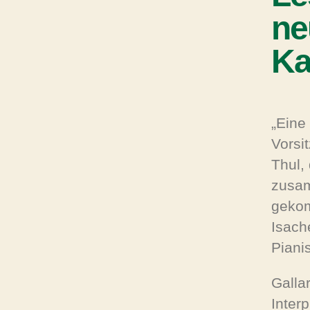
ne
K
„Eine
Vorsi
Thul,
zusam
gekom
Isach
Piani
Galla
Inter