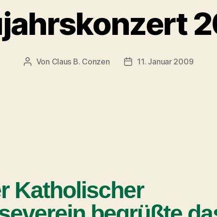
jahrskonzert 
Von
Claus B. Conzen
11. Januar 2009
r Katholischer
severein begrüßte da