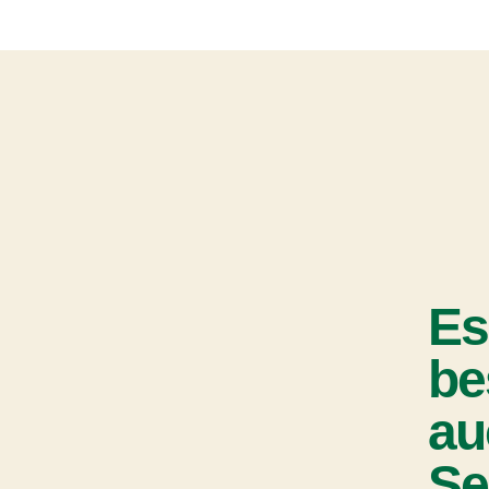
Es
be
au
Se