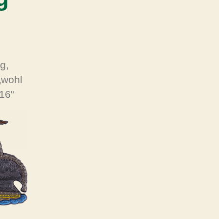
g,
„wohl
16“