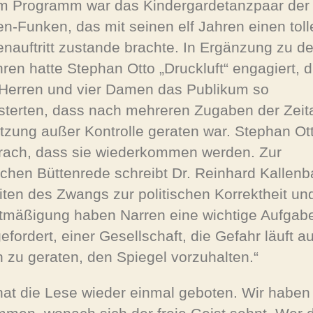
m Programm war das Kindergardetanzpaar der 
n-Funken, das mit seinen elf Jahren einen toll
nauftritt zustande brachte. In Ergänzung zu d
hren hatte Stephan Otto „Druckluft“ engagiert, d
Herren und vier Damen das Publikum so
sterten, dass nach mehreren Zugaben der Zeit
itzung außer Kontrolle geraten war. Stephan Ot
rach, dass sie wiederkommen werden. Zur
ischen Büttenrede schreibt Dr. Reinhard Kallen
eiten des Zwangs zur politischen Korrektheit un
tmäßigung haben Narren eine wichtige Aufgabe
efordert, einer Gesellschaft, die Gefahr läuft a
 zu geraten, den Spiegel vorzuhalten.“
hat die Lese wieder einmal geboten. Wir haben