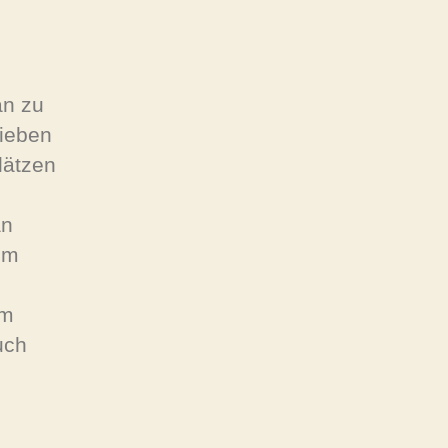
an zu
lieben
lätzen
an
mm
um
uch