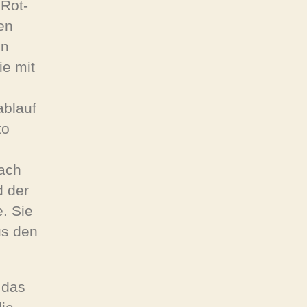
Rot-
en
en
ie mit
ablauf
to
bach
d der
. Sie
us den
 das