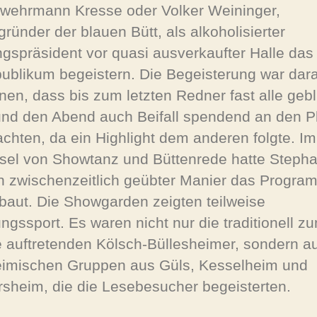
wehrmann Kresse oder Volker Weininger,
gründer der blauen Bütt, als alkoholisierter
ngspräsident vor quasi ausverkaufter Halle das
ublikum begeistern. Die Begeisterung war dar
nen, dass bis zum letzten Redner fast alle geb
und den Abend auch Beifall spendend an den P
achten, da ein Highlight dem anderen folgte. Im
el von Showtanz und Büttenrede hatte Steph
in zwischenzeitlich geübter Manier das Progra
baut. Die Showgarden zeigten teilweise
ungssport. Es waren nicht nur die traditionell z
e auftretenden Kölsch-Büllesheimer, sondern a
eimischen Gruppen aus Güls, Kesselheim und
rsheim, die die Lesebesucher begeisterten.