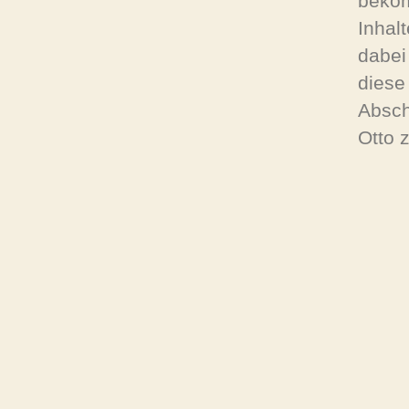
bekom
Inhal
dabei
diese
Absch
Otto 