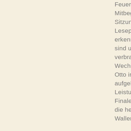
Feuer
Mitbe
Sitzu
Lesep
erken
sind 
verbr
Wechs
Otto 
aufge
Leist
Final
die h
Walle