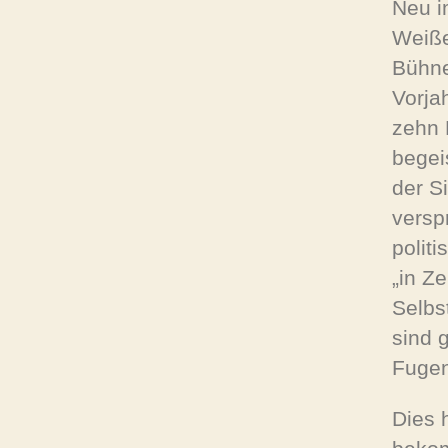
Neu i
Weiße
Bühne
Vorja
zehn 
begei
der S
versp
polit
„in Z
Selbs
sind g
Fugen
Dies 