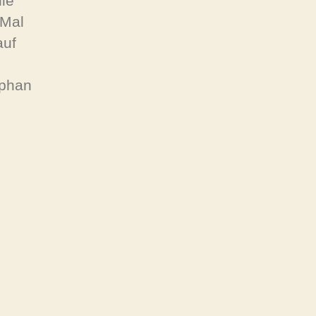
ie
 Mal
auf
ephan