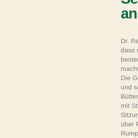
an
Dr. R
dass 
beste
macht
Die G
und s
Bütte
mit S
Sitzu
über 
Rumpe