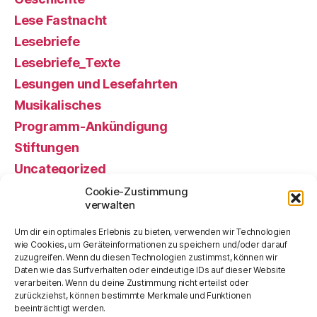
Lese Fastnacht
Lesebriefe
Lesebriefe_Texte
Lesungen und Lesefahrten
Musikalisches
Programm-Ankündigung
Stiftungen
Uncategorized
Veranstaltung, gewesen
Cookie-Zustimmung
verwalten
Veranstaltung, künftige
Vorstand alt
Um dir ein optimales Erlebnis zu bieten, verwenden wir Technologien
wie Cookies, um Geräteinformationen zu speichern und/oder darauf
zuzugreifen. Wenn du diesen Technologien zustimmst, können wir
Meta
Daten wie das Surfverhalten oder eindeutige IDs auf dieser Website
verarbeiten. Wenn du deine Zustimmung nicht erteilst oder
zurückziehst, können bestimmte Merkmale und Funktionen
beeinträchtigt werden.
Anmelden