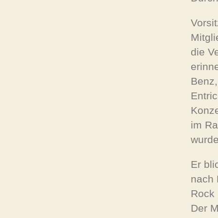
Vorsi
Mitgl
die V
erinn
Benz,
Entri
Konze
im Ra
wurde
Er bli
nach 
Rock 
Der M