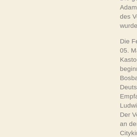
Adams
des V
wurde
Die F
05. M
Kasto
begin
Bosba
Deuts
Empfa
Ludw
Der V
an de
Cityki