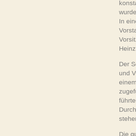
konst
wurde
In ei
Vorst
Vorsi
Heinz
Der S
und V
einem
zugef
führt
Durch
stehe
Die g