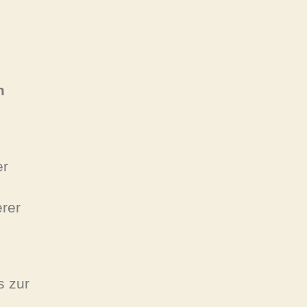
m
er
erer
s zur