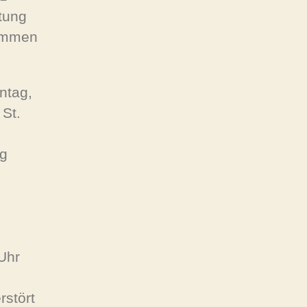
tung
nommen
ntag,
 St.
ng
Uhr
rstört