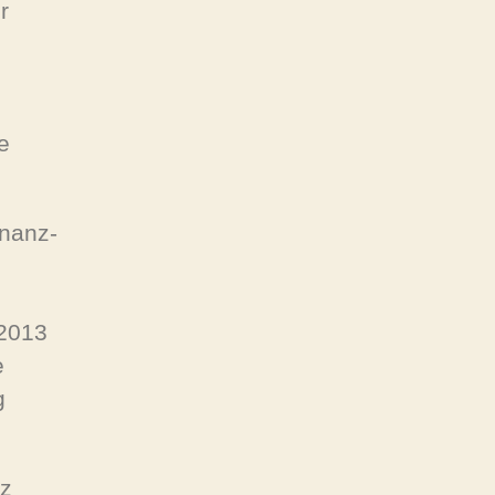
r
e
inanz-
 2013
e
g
nz