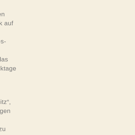
en
k auf
s-
das
iktage
tz“,
igen
zu