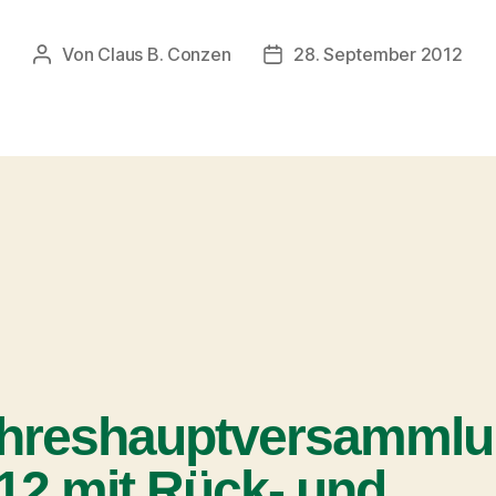
Von
Claus B. Conzen
28. September 2012
hreshauptversamml
12 mit Rück- und