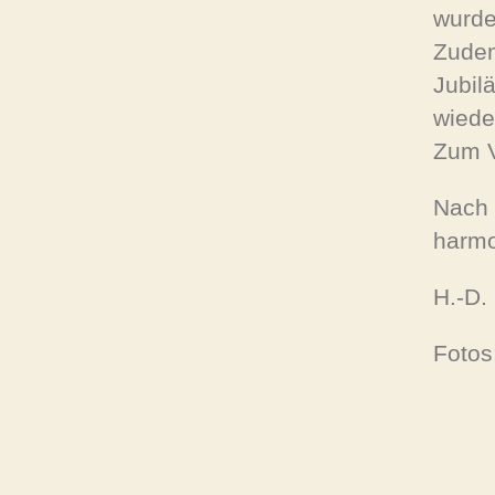
wurde
Zudem
Jubil
wieder
Zum V
Nach 
harmo
H.-D.
Fotos: