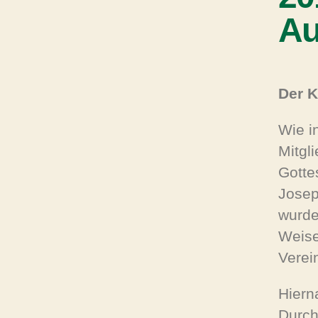
Au
Der K
Wie i
Mitgl
Gottes
Josep
wurde
Weise
Verei
Hiern
Durch