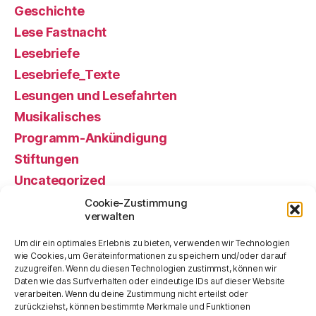
Geschichte
Lese Fastnacht
Lesebriefe
Lesebriefe_Texte
Lesungen und Lesefahrten
Musikalisches
Programm-Ankündigung
Stiftungen
Uncategorized
Veranstaltung, gewesen
Cookie-Zustimmung
verwalten
Veranstaltung, künftige
Vorstand alt
Um dir ein optimales Erlebnis zu bieten, verwenden wir Technologien
wie Cookies, um Geräteinformationen zu speichern und/oder darauf
zuzugreifen. Wenn du diesen Technologien zustimmst, können wir
Meta
Daten wie das Surfverhalten oder eindeutige IDs auf dieser Website
verarbeiten. Wenn du deine Zustimmung nicht erteilst oder
zurückziehst, können bestimmte Merkmale und Funktionen