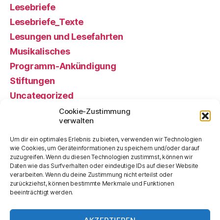
Lesebriefe
Lesebriefe_Texte
Lesungen und Lesefahrten
Musikalisches
Programm-Ankündigung
Stiftungen
Uncategorized
Veranstaltung, gewesen
Cookie-Zustimmung
verwalten
Veranstaltung, künftige
Vorstand alt
Um dir ein optimales Erlebnis zu bieten, verwenden wir Technologien
wie Cookies, um Geräteinformationen zu speichern und/oder darauf
zuzugreifen. Wenn du diesen Technologien zustimmst, können wir
Meta
Daten wie das Surfverhalten oder eindeutige IDs auf dieser Website
verarbeiten. Wenn du deine Zustimmung nicht erteilst oder
zurückziehst, können bestimmte Merkmale und Funktionen
beeinträchtigt werden.
Anmelden
Eintrags-Feed