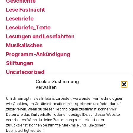
Geschichte
Lese Fastnacht
Lesebriefe
Lesebriefe_Texte
Lesungen und Lesefahrten
Musikalisches
Programm-Ankündigung
Stiftungen
Uncategorized
Veranstaltung, gewesen
Cookie-Zustimmung
verwalten
Veranstaltung, künftige
Vorstand alt
Um dir ein optimales Erlebnis zu bieten, verwenden wir Technologien
wie Cookies, um Geräteinformationen zu speichern und/oder darauf
zuzugreifen. Wenn du diesen Technologien zustimmst, können wir
Meta
Daten wie das Surfverhalten oder eindeutige IDs auf dieser Website
verarbeiten. Wenn du deine Zustimmung nicht erteilst oder
zurückziehst, können bestimmte Merkmale und Funktionen
beeinträchtigt werden.
Anmelden