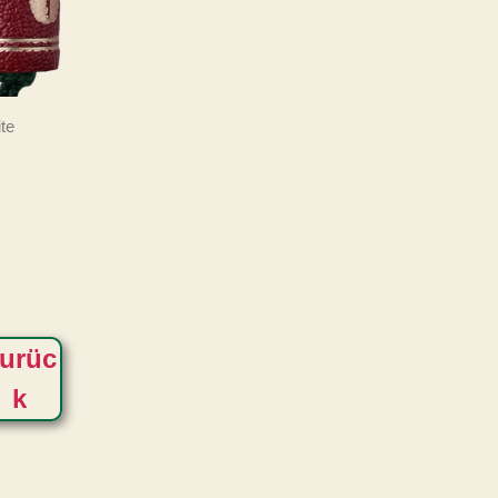
te
urüc
k