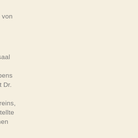
l von
saal
ebens
 Dr.
reins,
ellte
hen