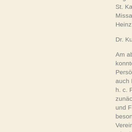
St. K
Missa
Heinz
Dr. Ku
Am ab
konnt
Persö
auch 
h. c.
zunäc
und F
beson
Verei