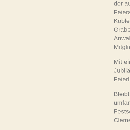
der a
Feier
Koble
Grabe
Anwal
Mitgli
Mit e
Jubil
Feierl
Bleib
umfan
Fests
Cleme