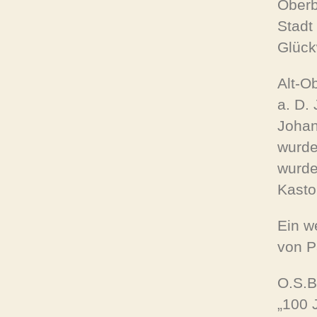
Oberb
Stadt
Glück
Alt-O
a. D.
Johan
wurde
wurde
Kasto
Ein w
von P
O.S.B
„100 