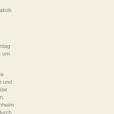
Jakob
ntag
e um
ie
n und
ise
n.
enheim
durch