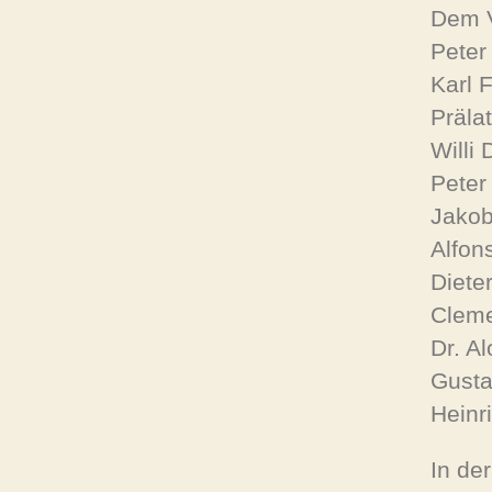
Dem V
Peter
Karl F
Prälat
Willi 
Peter
Jakob
Alfon
Dieter
Cleme
Dr. Al
Gusta
Heinri
In de