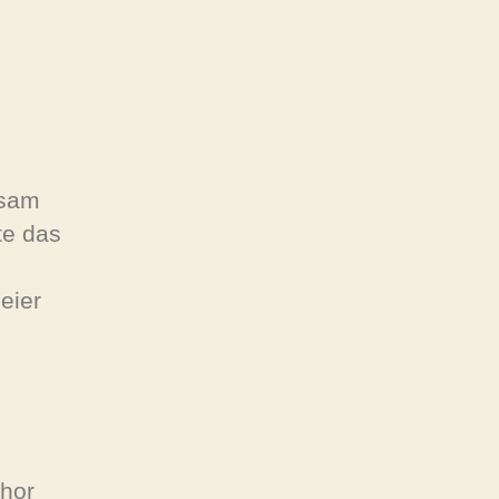
gsam
te das
eier
chor