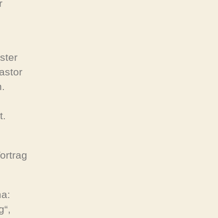
r
ster
astor
n.
t.
ortrag
ma:
g“,