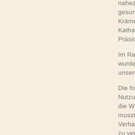
nahez
gesun
Kräme
Katha
Präsi
Im Ra
wurde
unser
Die f
Nutzu
die W
musst
Verha
zu ve