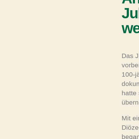
Ju
we
Das J
vorbe
100-j
dokum
hatte 
über
Mit e
Diöze
began