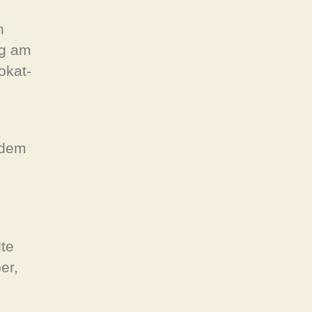
n
ng am
okat-
 dem
lte
er,